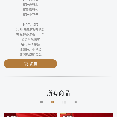
蜜汁爆雞心
蜜香嫩雞翅
蜜汁小豆干
【特色小菜】
瘋辣味濃湯系辣泡菜
爽脆檸香泡椒一口爪
金湯翠辣鴨掌
柚香梅漬蘿蔔
冰釀梅汁小蕃茄
醋溜魚皮脆黃瓜
選購
所有商品