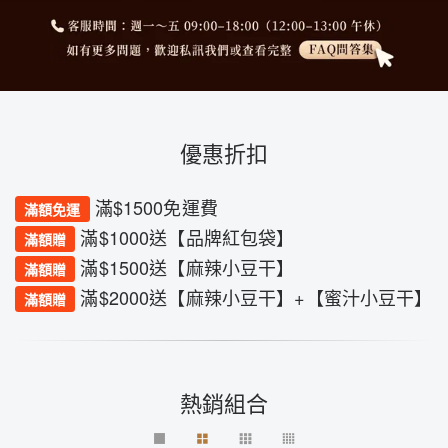
優惠折扣
滿$1500免運費
滿額免運
滿$1000送【品牌紅包袋】
滿額贈
滿$1500送【麻辣小豆干】
滿額贈
滿$2000送【麻辣小豆干】+【蜜汁小豆干】
滿額贈
熱銷組合