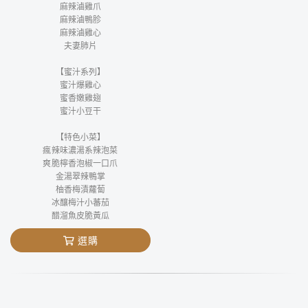
麻辣滷雞爪
麻辣滷鴨胗
麻辣滷雞心
夫妻肺片
【蜜汁系列】
蜜汁爆雞心
蜜香嫩雞翅
蜜汁小豆干
【特色小菜】
瘋辣味濃湯系辣泡菜
爽脆檸香泡椒一口爪
金湯翠辣鴨掌
柚香梅漬蘿蔔
冰釀梅汁小蕃茄
醋溜魚皮脆黃瓜
選購