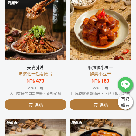
夫妻肺片
麻辣滷小豆干
吃這個一起看廢片
醉盧小豆干
470
160
NT$
NT$
270±10g
220±10g
入口爽麻的開胃神器，香辣過癮
口感軟嫩還會噴汁，下酒下飯都好吃
直接
選購
選購
購買