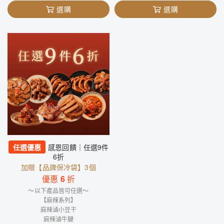
選購
選購
任選優惠
感恩回饋｜任選9件
6折
加贈【品牌保冷袋】3個
優惠
6
折
～以下產品皆可任選～
【麻辣系列】
麻辣滷小豆干
麻辣滷牛腱