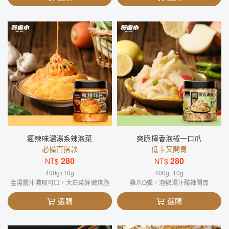
瘋辣味濃湯系辣泡菜
爽脆檸香泡椒一口爪
必備百搭款
低卡又開胃
280
280
NT$
NT$
400g±10g
400g±10g
金湯醬汁濃郁可口，大白菜鮮嫩爽脆
雞爪Q彈，泡椒湯汁酸辣開胃
選購
選購